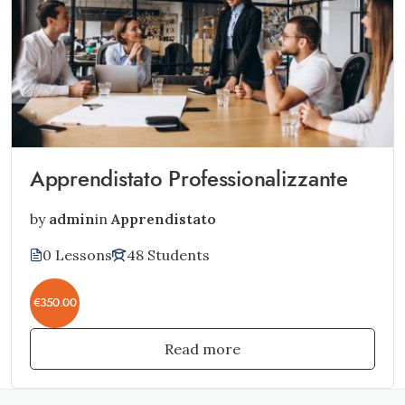
Apprendistato Professionalizzante
by
admin
in
Apprendistato
0 Lessons
48 Students
€350.00
Read more